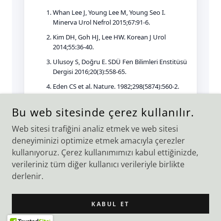
Bu web sitesinde çerez kullanılır.
Web sitesi trafiğini analiz etmek ve web sitesi
deneyiminizi optimize etmek amacıyla çerezler
kullanıyoruz. Çerez kullanımımızı kabul ettiğinizde,
verileriniz tüm diğer kullanıcı verileriyle birlikte
TELIF HAKKI © 2026 BIOCODEPHARMA - TÜM HAKLARI
SAKLIDIR.
derlenir.
KABUL ET
DESTEKGO TARAFINDAN DESTEK VERILMIŞTIR.